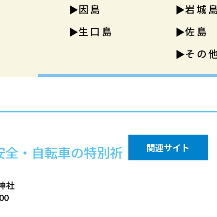
因島
岩城
生口島
佐島
その
関連サイト
安全・自転車の特別祈
神社
00