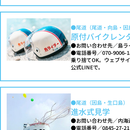
●尾道（尾道・向島・因
原付バイクレン
●お問い合わせ先／島ラ
●電話番号／070-9006-1
乗り捨てOK。ウェブサ
公式LINEで。
●尾道（因島・生口島）
進水式見学
●お問い合わせ先／内海
●電話番号／0845-27-2