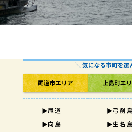
＼ 気になる市町を選
尾道市
エリア
上島町
エリ
尾道
弓削
向島
生名