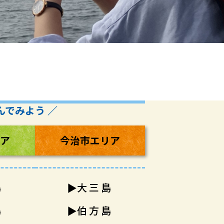
んでみよう ／
ア
今治市
エリア
島
大三島
島
伯方島