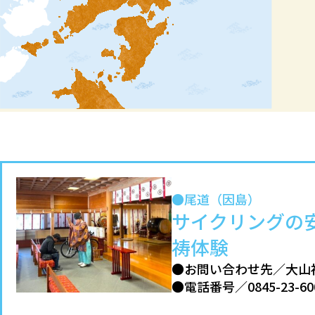
●尾道（因島）
サイクリングの
祷体験
●お問い合わせ先／大山
●電話番号／0845-23-60