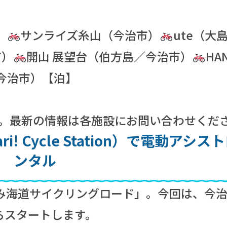
）
サンライズ糸山（今治市）
ute（大
市）
開山 展望台（伯方島／今治市）
HA
／今治市）【泊】
です。最新の情報は各施設にお問い合わせくだ
i! Cycle Station）で電動アシ
ンタル
み海道サイクリングロード」。今回は、今
on）からスタートします。