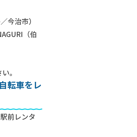
島／今治市）
NAGURI（伯
さい。
スト自転車をレ
治駅前レンタ