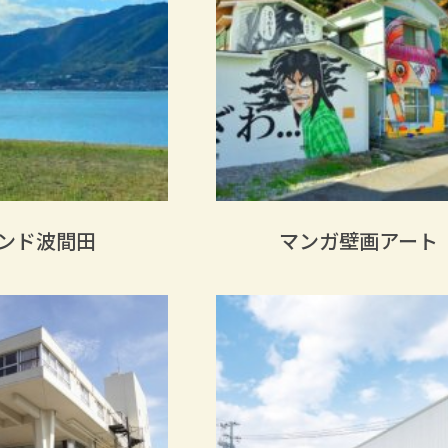
ンド波間田
マンガ壁画アート