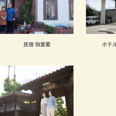
民宿 珈里葡
ホテ