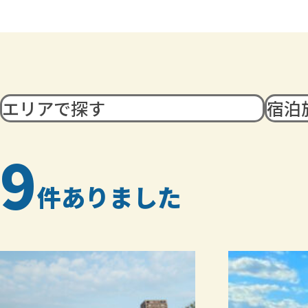
9
件ありました